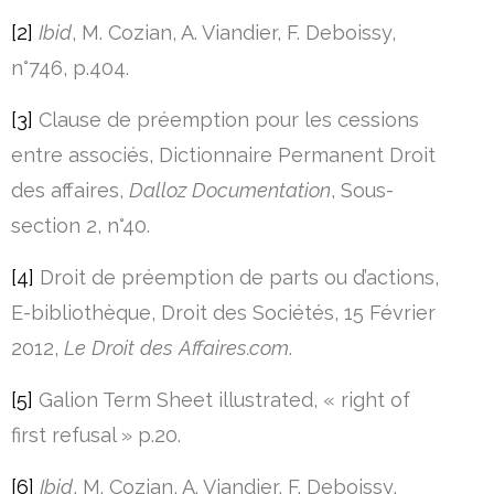
[2]
Ibid
, M. Cozian, A. Viandier, F. Deboissy,
n°746, p.404.
[3]
Clause de préemption pour les cessions
entre associés, Dictionnaire Permanent Droit
des affaires,
Dalloz Documentation
, Sous-
section 2, n°40.
[4]
Droit de préemption de parts ou d’actions,
E-bibliothèque, Droit des Sociétés, 15 Février
2012,
Le Droit des Affaires.com
.
[5]
Galion Term Sheet illustrated, « right of
first refusal » p.20.
[6]
Ibid
, M. Cozian, A. Viandier, F. Deboissy,