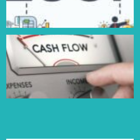
!
Li
>
Q
f
e
d
p
d
m
d
c
s
»
s
?
Li
l'
>