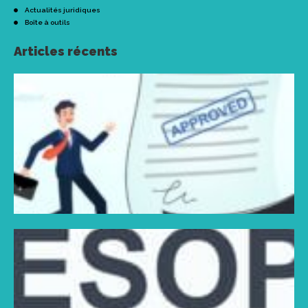
Actualités juridiques
Boîte à outils
Articles récents
L
d
l
d
p
s
s
i
Li
P
s
p
r
d
a
g